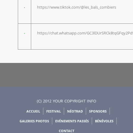
https://www.tiktok.com/@les_bals_combiers
https://chat.whatsapp.com/GC3lDUrSRCk8tqGFqy2Pd
(C) 2012 YOUR COPYRIGHT INFO
ACCUEIL
FESTIVAL
NÉOTRAD
SPONSORS
GALERIES PHOTOS
EVÉNEMENTS PASSÉS
BÉNÉVOLES
CONTACT