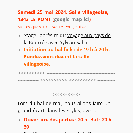
Samedi 25 mai 2024. Salle villageoise,
1342 LE PONT (
google map ici
)
Sur les quais 19, 1342 Le Pont, Suisse
Stage l'après-midi :
voyage aux pays de
la Bourrée avec Sylvian Sahli
Initiation au bal folk : de 19 h à 20 h.
Rendez-vous devant la salle
villageoise.
<<<<<<<<<< ----------------------------------------------
-------------- >>>>>>>>>>
<<<<<<<<<< ------------
------------------------------------------------
>>>>>>>>>>
Lors du bal de mai, nous allons faire un
grand écart dans les styles, avec :
Ouverture des portes : 20 h. Bal : 20 h
30