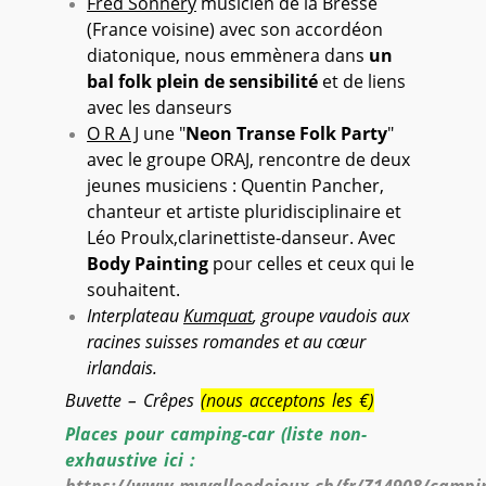
Fred Sonnery
musicien de la Bresse
(France voisine) avec son accordéon
diatonique, nous emmènera dans
un
bal folk plein de sensibilité
et de liens
avec les danseurs
O R A J
une "
Neon Transe Folk Party
"
avec le groupe ORAJ, rencontre de deux
jeunes musiciens : Quentin Pancher,
chanteur et artiste pluridisciplinaire et
Léo Proulx,clarinettiste-danseur. Avec
Body Painting
pour celles et ceux qui le
souhaitent.
Interplateau
Kumquat
, groupe vaudois aux
racines suisses romandes et au cœur
irlandais.
Buvette – Crêpes
(nous acceptons les €)
Places pour camping-car (liste non-
exhaustive ici :
https://www.myvalleedejoux.ch/fr/Z14908/campi