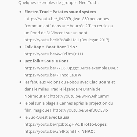
Quelques exemples de groupes Néo-Trad :
Electro Trad = Patates sound system
:
https://youtu.be/_fNA37rgIwo
850 personnes
"communiant" dans une bourrée 2 T en cercle ou
un Rond de St-Vincent sur un pont
https://youtu.be/lK8s84k-HaU
(Boulegan 2017)
Folk Rap = Beat Boet Trio :
https://youtu.be/4wj0d3mQ1LU
Jazz folk = Sous le Pont
:
https://youtu.be/77U6JJUpggc
. Autre exemple DJAL :
https://youtu.be/7HnxdJEe3Fw
les fabuleux violons du Poitou avec
Ciac Boum
et
dans le milieu Trad le légendaire Branle de
Noirmoutier :
https://youtu.be/wNWAIhCamIY
le bal sur la plage à Cannes après la projection du
film, magique !
https://youtu.be/SFefU0QE8Jo
le Sud-Ouest avec
Laüsa
https://youtu.be/rpzbtdZjHVc
,
Brotto-Lopez
:
https://youtu.be/Zn4RtqmITlk
,
NHAC
: