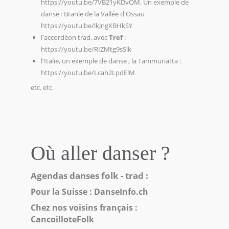
https://youtu.be/7VB21yKDvOM
. Un exemple de
danse : Branle de la Vallée d'Ossau
https://youtu.be/lkJngXBHkSY
l'accordéon trad, avec
Tref
:
https://youtu.be/RIZMtg9sSlk
l'Italie, un exemple de danse , la Tammuriatta :
https://youtu.be/Lcah2LpdElM
etc. etc.
Où aller danser ?
Agendas danses folk - trad :
Pour la Suisse :
DanseInfo.ch
Chez nos voisins français :
CancoilloteFolk