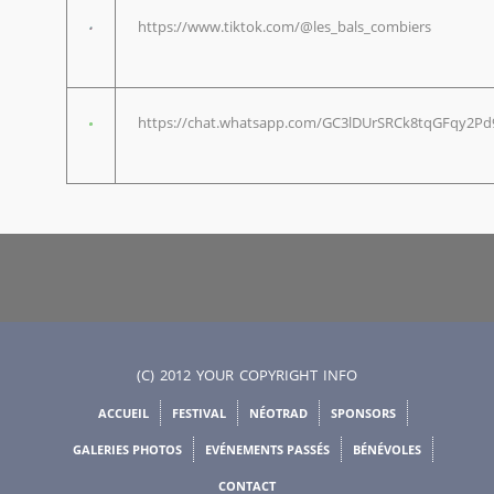
https://www.tiktok.com/@les_bals_combiers
https://chat.whatsapp.com/GC3lDUrSRCk8tqGFqy2Pd
(C) 2012 YOUR COPYRIGHT INFO
ACCUEIL
FESTIVAL
NÉOTRAD
SPONSORS
GALERIES PHOTOS
EVÉNEMENTS PASSÉS
BÉNÉVOLES
CONTACT