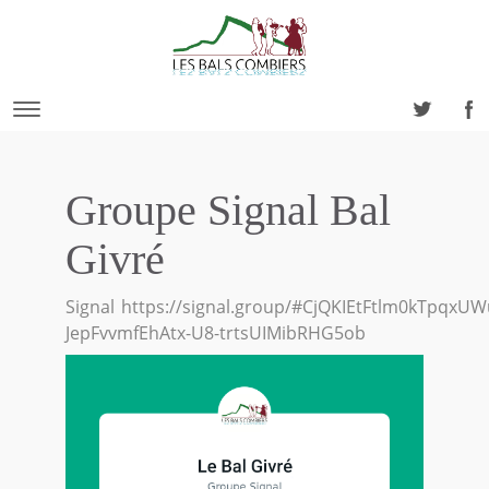
Groupe Signal Bal
Givré
Signal
https://signal.group/#CjQKIEtFtlm0kTpq
JepFvvmfEhAtx-U8-trtsUIMibRHG5ob